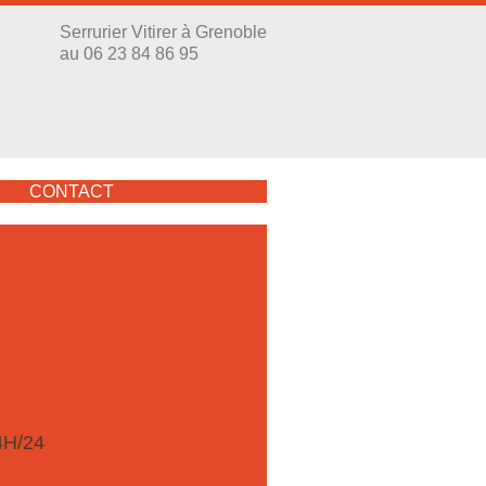
Serrurier Vitirer à Grenoble
au 06 23 84 86 95
CONTACT
H/24