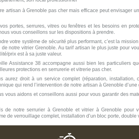
notre artisan à Grenoble pas cher mais efficace peut envisager u
os portes, serrures, vitres ou fenêtres et les besoins en prote
ous vous conseillons sur les dispositions à prendre.
dre votre système de sécurité plus performant, c’est la missio
 de notre vitrier Grenoble. Au tarif artisan le plus juste pour vo
ité/prix est à sa juste valeur.
ille Assistance 38 accompagne aussi bien les particuliers que 
lleures protections en serrurerie et vitrerie pas cher.
s aurez droit à un service complet (réparation, installation, 
hnique qui rend l’intervention de notre artisan à Grenoble d’une 
s vous aidons et conseillons aussi pour vous garantir des mat
ls de notre serrurier à Grenoble et
vitrier à Grenobl
e pour v
ème de verrouillage complet, installation d’un bloc porte, double v