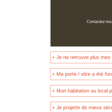
Contactez-nous
+ Je ne retrouve plus mes 
+ Ma porte / vitre a été fo
+ Mon habitation ou local 
+ Je projette de mieux séc