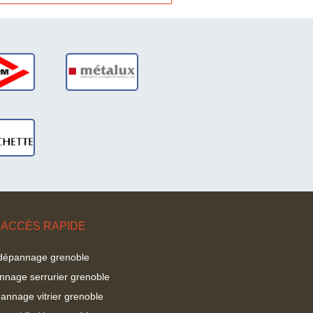
nnage
dépannage
es JPM
serrures
METALUX
nnage
ures
ETTE
ACCÈS RAPIDE
dépannage grenoble
nnage serrurier grenoble
annage vitrier grenoble