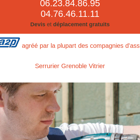
06.23.84.86.95
04.76.46.11.11
Devis
et
déplacement gratuits
agréé par la plupart des compagnies d'as
Serrurier Grenoble Vitrier