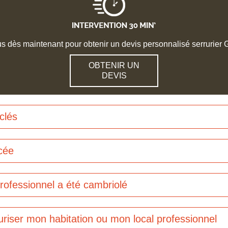
 dès maintenant pour obtenir un devis personnalisé serrurier G
OBTENIR UN
DEVIS
clés
rcée
professionnel a été cambriolé
uriser mon habitation ou mon local professionnel