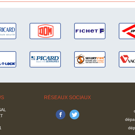
dépannage
dépa
serrures DOM
serrur
France
nnage
dépa
rures
serr
T-LOCK
VACH
US
RÉSEAUX SOCIAUX
SAL
ET
dépa
1
dép