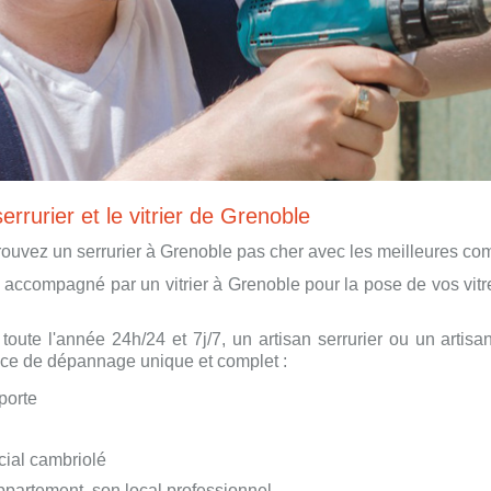
errurier et le vitrier de Grenoble
rouvez un serrurier à Grenoble pas cher avec les meilleures co
accompagné par un vitrier à Grenoble pour la pose de vos vitre
 toute l'année 24h/24 et 7j/7, un artisan serrurier ou un artis
vice de dépannage unique et complet :
porte
cial cambriolé
ppartement, son local professionnel