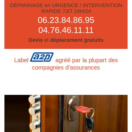
DÉPANNAGE en URGENCE / INTERVENTION
RAPIDE 7J/7 24H/24
06.23.84.86.95
04.76.46.11.11
Devis
et
déplacement gratuits
Label
agréé par la plupart des
compagnies d'assurances